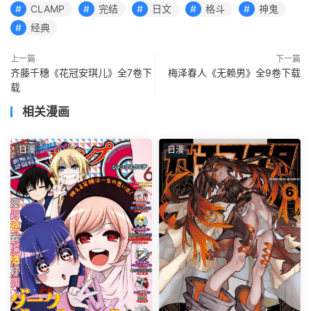
CLAMP
完结
日文
格斗
神鬼
经典
上一篇
下一篇
齐藤千穗《花冠安琪儿》全7卷下
梅泽春人《无赖男》全9卷下载
载
相关漫画
日漫
日漫