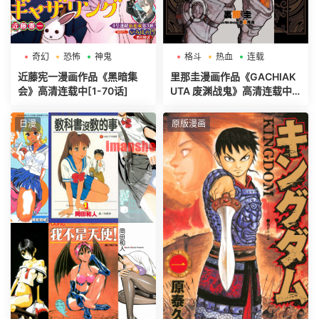
奇幻
恐怖
神鬼
格斗
热血
连载
近藤宪一漫画作品《黑暗集
里那圭漫画作品《GACHIAK
会》高清连载中[1-70话]
UTA 废渊战鬼》高清连载中[1
-158话]
日漫
原版漫画