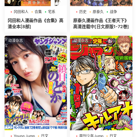
冈田和人
合集
宅系
历史
原泰久
战争
冈田和人漫画作品《合集》高
原泰久漫画作品《王者天下》
清全本[8部]
高清连载中[日文原版1-72巻]
动漫杂志
动漫杂志
Young Jump
日文
周刊少年Jump
日文