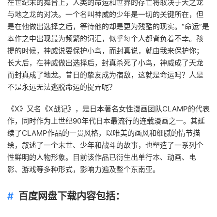
在世纪末的舞台上，人类的命运和世界的存亡将取决于天之龙
与地之龙的对决。一个名叫神威的少年是一切的关键所在，但
是在他做出选择之后，等待他的却是更为残酷的现实。“命运”是
本作之中出现最为频繁的词汇，似乎每个人都背负着不幸。孩
提的时候，神威说要保护小鸟，而封真说，就由我来保护你；
长大后，在神威做出选择后，封真杀死了小鸟，神威成了天龙
而封真成了地龙。昔日的挚友成为宿敌，这就是命运吗？人是
不是永远无法逃脱命运的捉弄呢？
《X》又名《X战记》，是日本著名女性漫画团队CLAMP的代表
作，同时作为上世纪90年代日本最流行的连载漫画之一。其延
续了CLAMP作品的一贯风格，以唯美的画风和细腻的情节描
绘，叙述了一个末世、少年和战斗的故事，也塑造了一系列个
性鲜明的人物形象。目前该作品已衍生出单行本、动画、电
影、游戏等多种形式，影响力遍及整个东南亚。
百度网盘下载内容包括：