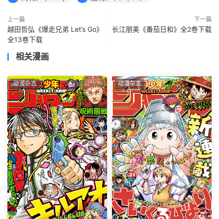
上一篇
下一篇
越田哲弘《爆走兄弟 Let’s Go》
长江朋美《番茄日和》全2卷下载
全13卷下载
相关漫画
动漫杂志
动漫杂志