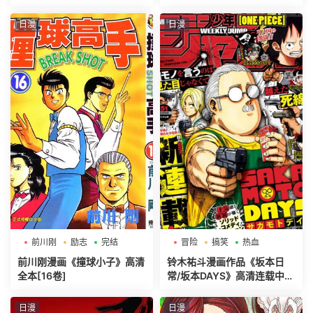
[第01-42巻]
日漫
日漫
前川刚
励志
完结
冒险
搞笑
热血
前川刚漫画《撞球小子》高清
铃木祐斗漫画作品《坂本日
全本[16卷]
常/坂本DAYS》高清连载中[1
-156话]
日漫
日漫