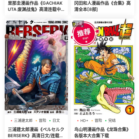
里那圭漫画作品《GACHIAK
冈田和人漫画作品《合集》高
UTA 废渊战鬼》高清连载中[1
清全本[8部]
-158话]
原版漫画
日漫
三浦建太郎
冒险
日文
HD+
冒险
完结
三浦建太郎漫画《ベルセルク
鸟山明漫画作品《龙珠合集》
BERSERK》高清日文/连载中
各版本大合集下载