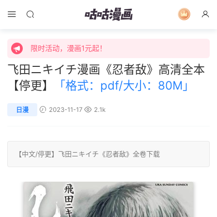
限时活动，漫画1元起！
限时特价购买终身会员享受全站免费体验！
限时活动，漫画1元起！
飞田ニキイチ漫画《忍者敌》高清全本
限时特价购买终身会员享受全站免费体验！
【停更】
「格式：pdf/大小：80M」
日漫
2023-11-17
2.1k
【中文/停更】
飞田ニキイチ
《忍者敌》全卷下载