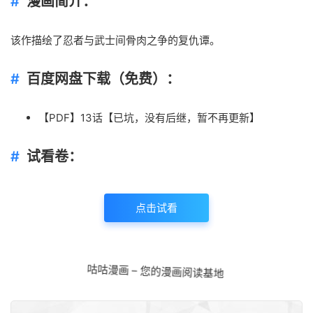
漫画简介：
该作描绘了忍者与武士间骨肉之争的复仇谭。
百度网盘下载（
免费
）：
【PDF】13话【已坑，没有后继，暂不再更新】
试看卷：
点击试看
咕咕漫画 – 您的漫画阅读基地