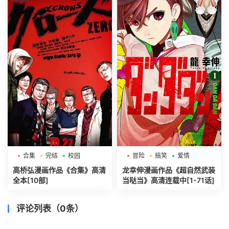
合集
完结
校园
冒险
搞笑
爱情
高桥弘漫画作品《合集》高清
龙幸伸漫画作品《超自然武装
全本[10部]
当哒当》高清连载中[1-71话]
评论列表（0条）