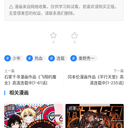
漫画来自网络收集，仅供学习和试看，若喜欢请购买正版。
无意侵害您的权益，请联系我们删除。
0
0
少年
热血
连载
重野秀一
上一篇
下一篇
石冢千寻漫画作品《飞翔的魔
冈本伦漫画作品《平行天堂》高
女》高清连载中[1-61话]
清连载中[1-235话]
相关漫画
日漫
日漫