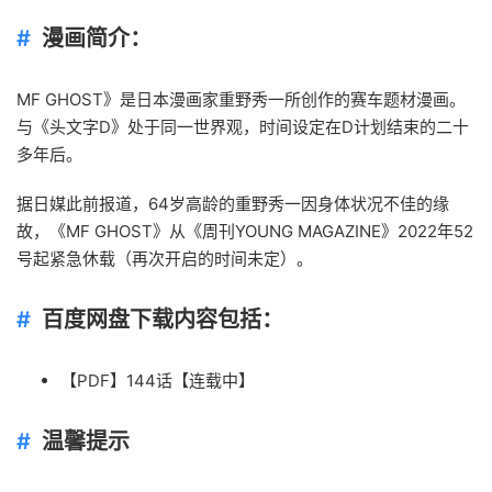
漫画简介：
MF GHOST》是日本漫画家重野秀一所创作的赛车题材漫画。
与《头文字D》处于同一世界观，时间设定在D计划结束的二十
多年后。
据日媒此前报道，64岁高龄的重野秀一因身体状况不佳的缘
故，《MF GHOST》从《周刊YOUNG MAGAZINE》2022年52
号起紧急休载（再次开启的时间未定）。
百度网盘下载内容包括：
【PDF】144话【连载中】
温馨提示