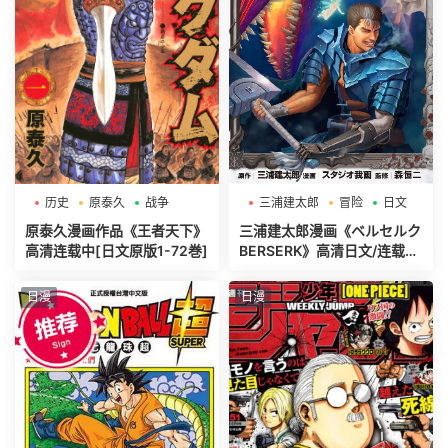
历史
原泰久
战争
三浦建太郎
冒险
日文
原泰久漫画作品《王者天下》
三浦建太郎漫画《ベルセルク
高清连载中[日文原版1-72巻]
BERSERK》高清日文/连载中
[第01-42巻]
日漫
日漫