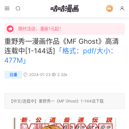
限时活动，漫画1元起！
限时特价购买终身会员享受全站免费体验！
限时活动，漫画1元起！
限时特价购买终身会员享受全站免费体验！
重野秀一漫画作品《MF Ghost》高清
连载中[1-144话]
「格式：pdf/大小：
477M」
日漫
2024-01-23
2.32k
【中文/
连载
中】
重野秀一
《MF Ghost》1-144话下载