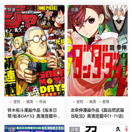
日漫
日漫
冒险
搞笑
热血
冒险
搞笑
爱情
铃木祐斗漫画作品《坂本日
龙幸伸漫画作品《超自然武装
常/坂本DAYS》高清连载中[1
当哒当》高清连载中[1-71话]
-156话]
日漫
日漫