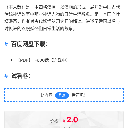
《非人哉》是一本
四格
漫画，以漫画的形式，展开对中国古代
传统神话故事中那些神话人物的日常生活想象。是一本国产吐
槽漫画，作者对古代妖怪脑洞大开的解读。讲述了建国以后与
时俱进的欢脱妖怪们日常生活的故事。
百度网盘下载：
【PDF】1-600话【连载中】
试看卷：
此内容
后可见！
登录
2.0
￥
价格：