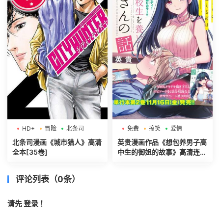
HD+
冒险
北条司
免费
搞笑
爱情
北条司漫画《城市猎人》高清
英贵漫画作品《想包养男子高
全本[35卷]
中生的御姐的故事》高清连载
中[1-78话]
评论列表（0条）
请先
登录
！