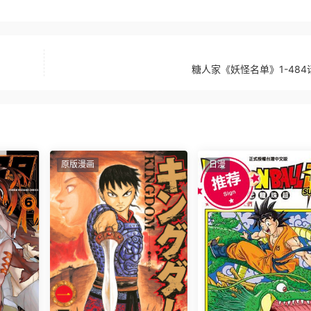
糖人家《妖怪名单》1-484
原版漫画
日漫