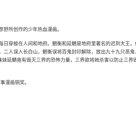
彦舒所创作的
少年
热血
漫画。
每日穿梭在人间和地府。魍衡和延魉是地府里著名的迟到大王，
，二人误入长白山，魍衡误将百鬼封印解除，放出九十九只恶鬼
的妹妹延魉竟有毁灭三界的恐怖力量，三界欲将她杀害以防止三界
故事漫画铜奖。