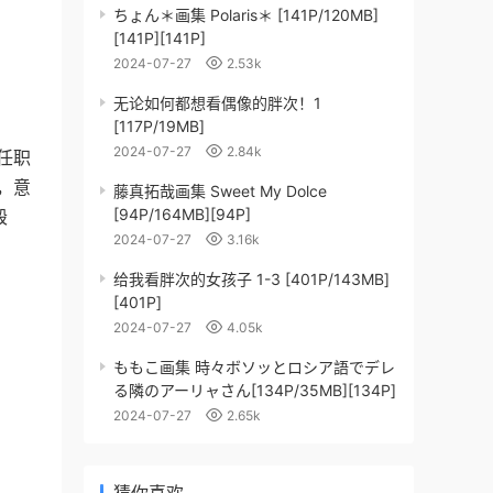
ちょん＊画集 Polaris＊ [141P/120MB]
[141P][141P]
2024-07-27
2.53k
无论如何都想看偶像的胖次！1
[117P/19MB]
2024-07-27
2.84k
任职
，意
藤真拓哉画集 Sweet My Dolce
[94P/164MB][94P]
毁
2024-07-27
3.16k
给我看胖次的女孩子 1-3 [401P/143MB]
[401P]
2024-07-27
4.05k
ももこ画集 時々ボソッとロシア語でデレ
る隣のアーリャさん[134P/35MB][134P]
2024-07-27
2.65k