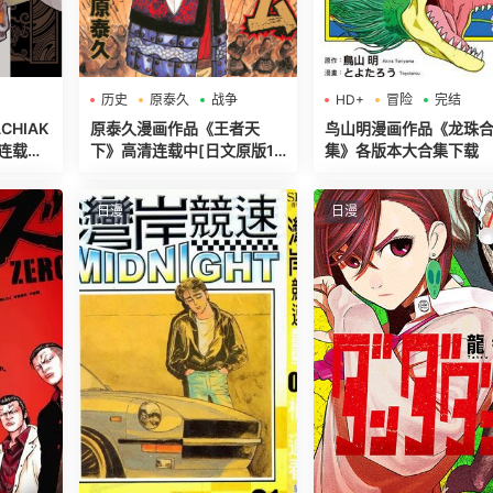
历史
原泰久
战争
HD+
冒险
完结
HIAK
原泰久漫画作品《王者天
鸟山明漫画作品《龙珠
清连载中
下》高清连载中[日文原版1-
集》各版本大合集下载
72巻]
日漫
日漫