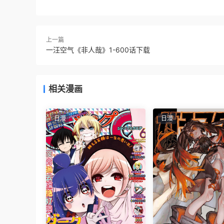
上一篇
一汪空气《非人哉》1-600话下载
相关漫画
日漫
日漫