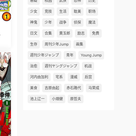
悬疑
校园
武侠
恐怖
历史
少女
竞技
生活
耽美
职场
神鬼
少年
战争
侦探
魔法
日文
合集
黄玉郎
励志
免费
合
生存
周刊少年Jump
画集
週刊少年ジャンプ
青年
Young Jump
治愈
週刊ヤングジャンプ
机战
河内由加利
宅系
漫威
后宫
美食
吉原由起
赤石路代
马荣成
池上辽一
小畑健
原哲夫