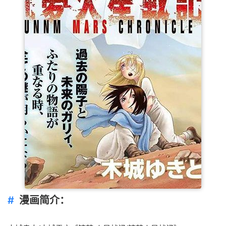
漫画简介：