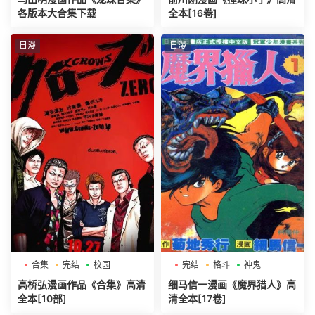
各版本大合集下载
全本[16卷]
日漫
日漫
合集
完结
校园
完结
格斗
神鬼
高桥弘漫画作品《合集》高清
细马信一漫画《魔界猎人》高
全本[10部]
清全本[17卷]