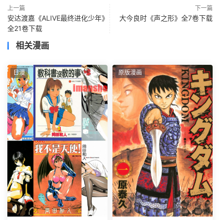
上一篇
下一篇
安达渡嘉《ALIVE最终进化少年》
大今良时《声之形》全7卷下载
全21卷下载
相关漫画
日漫
原版漫画