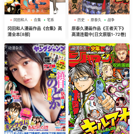
冈田和人
合集
宅系
历史
原泰久
战争
冈田和人漫画作品《合集》高
原泰久漫画作品《王者天下》
清全本[8部]
高清连载中[日文原版1-72巻]
动漫杂志
动漫杂志