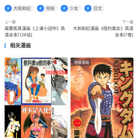
大和和纪
完结
少女
日文
上一篇
下一篇
森繁拓真漫画《上课小动作》高
大和和纪漫画《纽约美女》高清
清全本[129话]
全本[7卷]
相关漫画
日漫
原版漫画