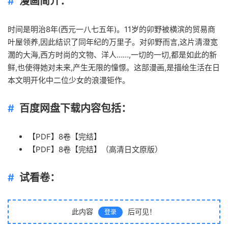
漫画简介：
时间是明治8年(西元一八七五年)。11岁的卯野被横滨的贸易商
叶屋领养,因此结识了同年纪的万里子。对卯野而言,这片清澄宽
濶的大海,西方时尚的文物、洋人……,一切的一切,都是如此的新
鲜,也使得她对未来,产生无限的憧憬。这部漫画,是描绘生活在日
本文明开化中二位
少女
的浪漫钜作。
百度网盘下载内容包括：
【PDF】8卷【完结】
【PDF】8卷【完结】（高清
日文
原版）
试看卷：
此内容
后可见！
登录