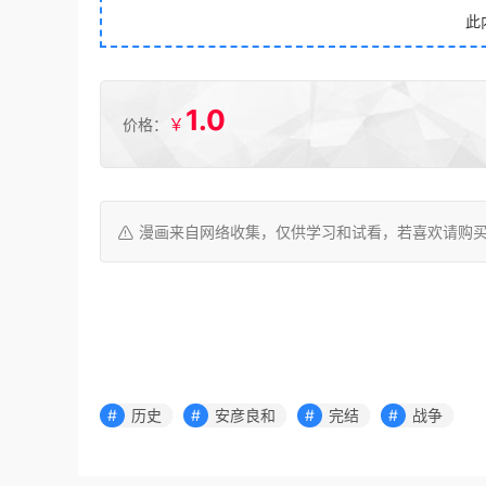
此
1.0
￥
价格：
漫画来自网络收集，仅供学习和试看，若喜欢请购
历史
安彦良和
完结
战争