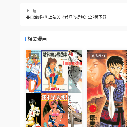
上一篇
谷口治郎+川上弘美《老师的提包》全2卷下载
相关漫画
日漫
原版漫画