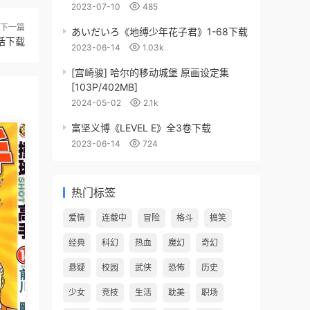
2023-07-10
485
下一篇
あいだいろ《地缚少年花子君》1-68下载
话下载
2023-06-14
1.03k
[宫崎骏] 哈尔的移动城堡 原画设定集
[103P/402MB]
2024-05-02
2.1k
富坚义博《LEVEL E》全3卷下载
2023-06-14
724
热门标签
爱情
连载中
冒险
格斗
搞笑
经典
科幻
热血
魔幻
奇幻
悬疑
校园
武侠
恐怖
历史
少女
竞技
生活
耽美
职场