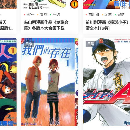
争
HD+
冒险
完结
前川刚
励志
完结
者天
鸟山明漫画作品《龙珠合
前川刚漫画《撞球小子
原版1-
集》各版本大合集下载
清全本[16卷]
日漫
日漫