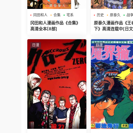
冈田和人
合集
宅系
历史
原泰久
战
冈田和人漫画作品《合集》
原泰久漫画作品《王
高清全本[8部]
下》高清连载中[日文
72巻]
日漫
日漫