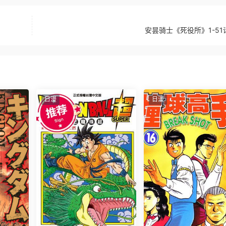
安昙骑士《死役所》1-51
日漫
日漫