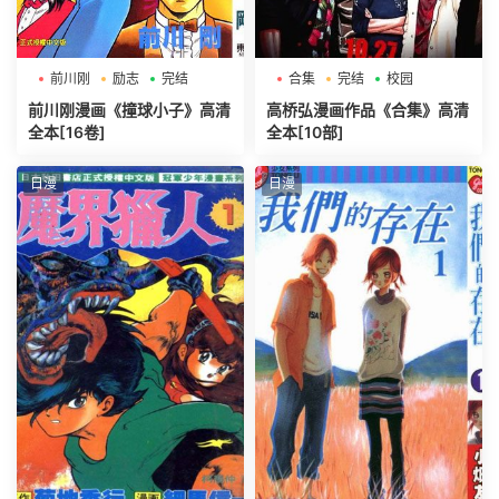
前川刚
励志
完结
合集
完结
校园
前川刚漫画《撞球小子》高清
高桥弘漫画作品《合集》高清
全本[16卷]
全本[10部]
日漫
日漫