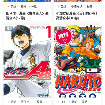
完结
格斗
神鬼
完结
小畑友纪
校园
细马信一漫画《魔界猎人》高
小畑友纪漫画《我们的存在》
清全本[17卷]
高清全本[16卷]
日漫
日漫
完结
寺岛裕二
校园
HD+
奇幻
完结