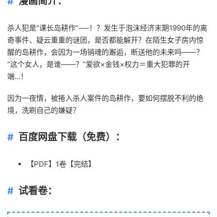
漫画简介：
杀人犯是“课长岛耕作”──！？发生于泡沫经济末期1990年的离
奇事件、疑云重重的谜团，是否都能解开？在陌生女子房内惊
醒的岛耕作，会因为一场销魂的邂逅，断送他的未来吗——？
“这个女人，是谁——？”爱欲×金钱×权力＝重大犯罪的开
端…！
因为一夜情，被捲入杀人案件的岛耕作，要如何摆脱不利的绝
境，洗刷自己的嫌疑？
百度网盘下载（
免费
）：
【PDF】1卷【完结】
试看卷：