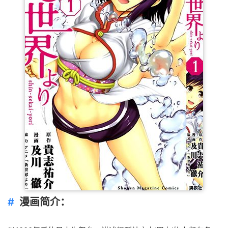
漫画简介：