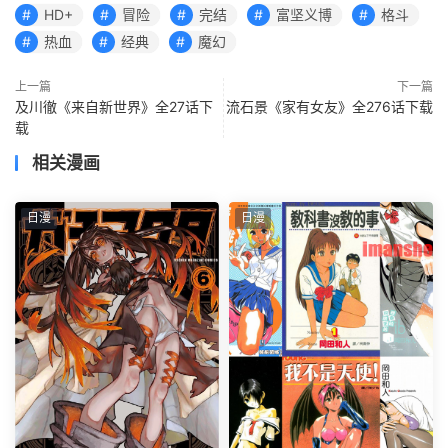
HD+
冒险
完结
富坚义博
格斗
热血
经典
魔幻
上一篇
下一篇
及川徹《来自新世界》全27话下
流石景《家有女友》全276话下载
载
相关漫画
日漫
日漫