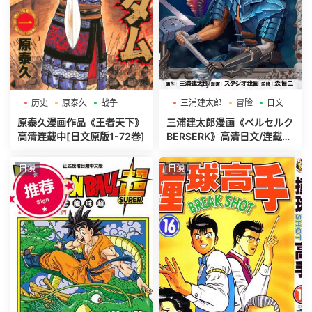
历史
原泰久
战争
三浦建太郎
冒险
日文
原泰久漫画作品《王者天下》
三浦建太郎漫画《ベルセルク
高清连载中[日文原版1-72巻]
BERSERK》高清日文/连载中
[第01-42巻]
日漫
日漫