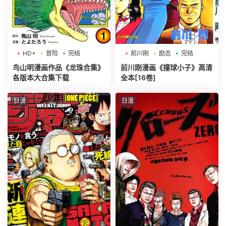
HD+
冒险
完结
前川刚
励志
完结
鸟山明漫画作品《龙珠合集》
前川刚漫画《撞球小子》高清
各版本大合集下载
全本[16卷]
日漫
日漫