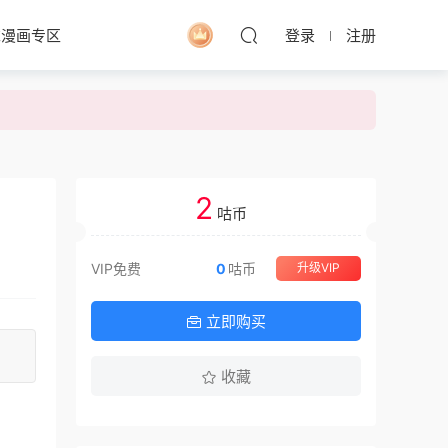
求漫画专区
登录
注册
2
咕币
VIP免费
0
咕币
升级VIP
立即购买
收藏