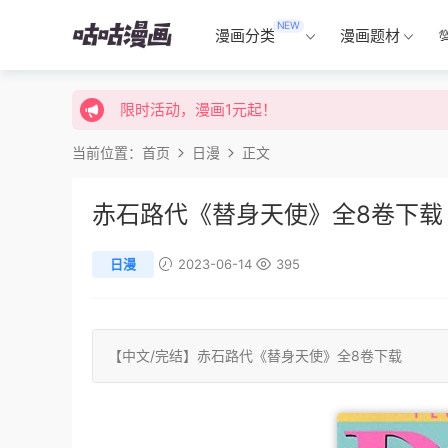
限时活动，漫画1元起！
NEW
漫画分类
漫画题材
限时特价购买终身会员享受全站免费体验！
限时活动，漫画1元起！
限时特价购买终身会员享受全站免费体验！
当前位置：
首页
日漫
正文
赤石路代《替身天使》全8卷下载
日漫
2023-06-14
395
【中文/
完结
】
赤石路代
《替身天使》全8卷下载