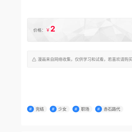
2
￥
价格：
漫画来自网络收集，仅供学习和试看，若喜欢请购
完结
少女
职场
赤石路代