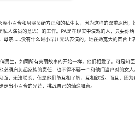
”永泽小百合和男演员绪方正和的私生女，因为这样的双重原因，
概是私人演员的意思）的工作。PA是在现实中演戏的人，只要你给
，母亲……没有什么是小早川无法表演的，她在她宽大的舞台上
俊俏男生，如同所有美丽故事的开始一样，他们相爱了。可是知
他必须肩负起家族的责任，也不得不娶一个和他门当户对的女人
法见面，无法联系，但是他们能互相了解，互相欣赏。而且，因为
始走出小百合的光芒，挑战自己的灿烂舞台。