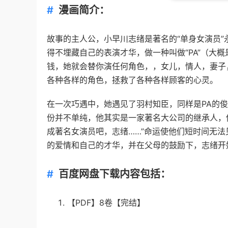
漫画简介：
故事的主人公，小早川志绪是著名的“单身女演员
得不埋藏自己的表演才华，做一种叫做“PA”（大
钱，她就会替你演任何角色，，女儿，情人，妻子
各种各样的角色，拯救了各种各样顾客的心灵。
在一次巧遇中，她遇见了羽村知臣，同样是PA的
份并不单纯，他其实是一家著名大公司的继承人，
成著名女演员吧，志绪……”命运使他们短时间无
的爱情和自己的才华，并在父母的鼓励下，志绪开
百度网盘下载内容包括：
【PDF】8卷【完结】