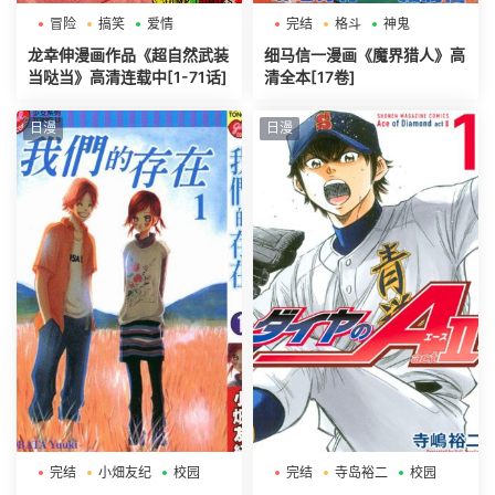
冒险
搞笑
爱情
完结
格斗
神鬼
龙幸伸漫画作品《超自然武装
细马信一漫画《魔界猎人》高
当哒当》高清连载中[1-71话]
清全本[17卷]
日漫
日漫
完结
小畑友纪
校园
完结
寺岛裕二
校园