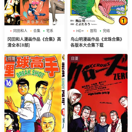
冈田和人
合集
宅系
HD+
冒险
完结
冈田和人漫画作品《合集》高
鸟山明漫画作品《龙珠合集》
清全本[8部]
各版本大合集下载
日漫
日漫