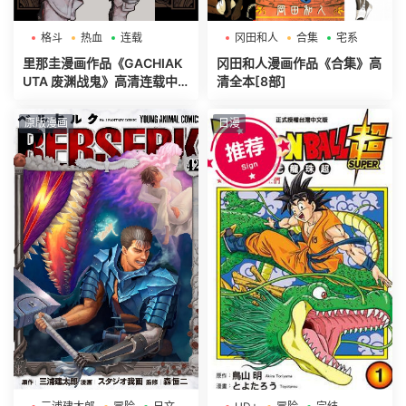
格斗
热血
连载
冈田和人
合集
宅系
里那圭漫画作品《GACHIAK
冈田和人漫画作品《合集》高
UTA 废渊战鬼》高清连载中[1
清全本[8部]
-158话]
原版漫画
日漫