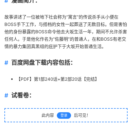
漫画简介：
故事讲述了一位被地下社会称为“寓言”的传说杀手从小便在
BOSS手下工作，与搭档的女性一起葬送了无数目标。但是害怕
他的身份暴露的BOSS命令他去大坂生活一年，期间不允许杀害
任何人。于是他化作名为“佐藤明”的普通人，在和BOSS有老交
情的暴力集团真黑组的庇护下于大坂开始普通生活。
百度网盘下载内容包括：
【PDF】第1部240话+第2部20话【完结】
试看卷：
此内容
后可见！
登录