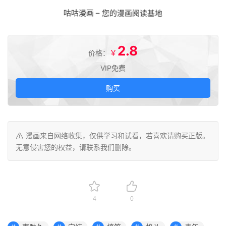
咕咕漫画 – 您的漫画阅读基地
2.8
￥
价格：
VIP免费
购买
漫画来自网络收集，仅供学习和试看，若喜欢请购买正版。
无意侵害您的权益，请联系我们删除。
4
0