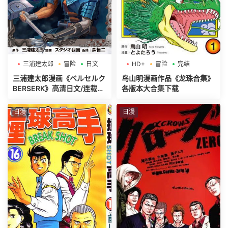
三浦建太郎
冒险
日文
HD+
冒险
完结
三浦建太郎漫画《ベルセルク
鸟山明漫画作品《龙珠合集》
BERSERK》高清日文/连载中
各版本大合集下载
[第01-42巻]
日漫
日漫