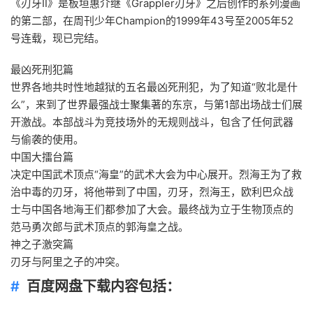
《刃牙Ⅱ》是板垣惠介继《Grappler刃牙》之后创作的系列漫画
的第二部，在周刊少年Champion的1999年43号至2005年52
号连载，现已完结。
最凶死刑犯篇
世界各地共时性地越狱的五名最凶死刑犯，为了知道“败北是什
么”，来到了世界最强战士聚集著的东京，与第1部出场战士们展
开激战。本部战斗为竞技场外的无规则战斗，包含了任何武器
与偷袭的使用。
中国大擂台篇
决定中国武术顶点“海皇”的武术大会为中心展开。烈海王为了救
治中毒的刃牙，将他带到了中国，刃牙，烈海王，欧利巴众战
士与中国各地海王们都参加了大会。最终战为立于生物顶点的
范马勇次郎与武术顶点的郭海皇之战。
神之子激突篇
刃牙与阿里之子的冲突。
百度网盘下载内容包括：