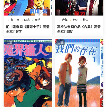
前川刚
励志
完结
合集
完结
校园
前川刚漫画《撞球小子》高清
高桥弘漫画作品《合集》高清
全本[16卷]
全本[10部]
日漫
日漫