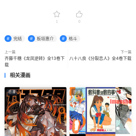
1
0
完结
板垣惠介
格斗
上一篇
下一篇
齐藤千穗《龙凤逆转》全13卷下
八十八良《分裂恋人》全4卷下载
载
相关漫画
日漫
日漫