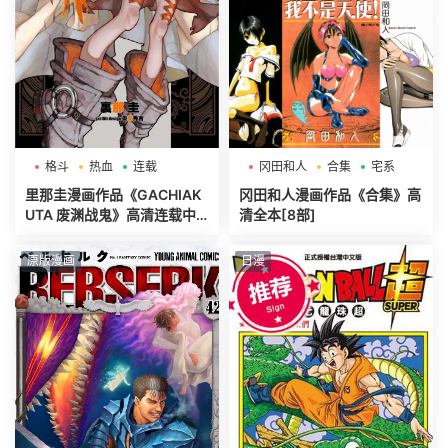
格斗
热血
连载
冈田和人
合集
宅系
里那圭漫画作品《GACHIAK
冈田和人漫画作品《合集》高
UTA 废渊战鬼》高清连载中[1
清全本[8部]
-158话]
原版漫画
日漫