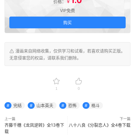
1.0
￥
价格：
VIP免费
购买
漫画来自网络收集，仅供学习和试看，若喜欢请购买正版。
无意侵害您的权益，请联系我们删除。
1
0
完结
山本英夫
恐怖
格斗
上一篇
下一篇
齐藤千穗《龙凤逆转》全13卷下
八十八良《分裂恋人》全4卷下载
载