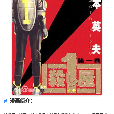
漫画简介：