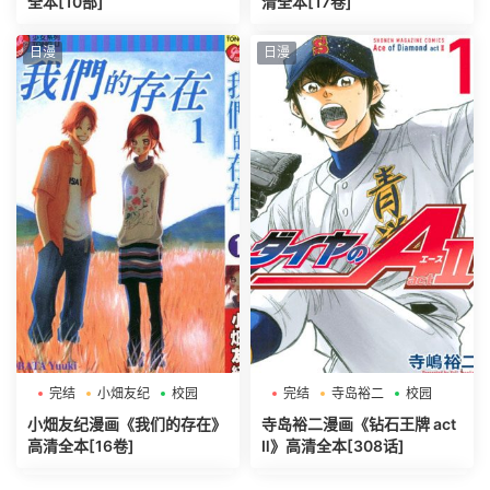
全本[10部]
清全本[17卷]
日漫
日漫
完结
小畑友纪
校园
完结
寺岛裕二
校园
小畑友纪漫画《我们的存在》
寺岛裕二漫画《钻石王牌 act
高清全本[16卷]
Ⅱ》高清全本[308话]