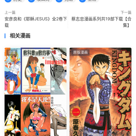
上一篇
下一篇
安彦良和《耶稣JESUS》全2卷下
蔡志忠漫画系列共19部下载【合
载
集】
相关漫画
日漫
原版漫画