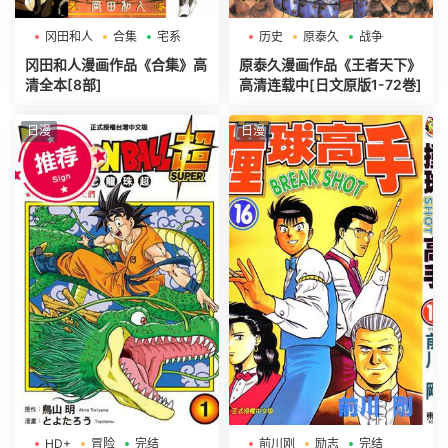
冈田和人
合集
宅系
历史
原泰久
战争
冈田和人漫画作品《合集》高
原泰久漫画作品《王者天下》
清全本[8部]
高清连载中[日文原版1-72巻]
日漫
日漫
HD+
冒险
完结
前川刚
励志
完结