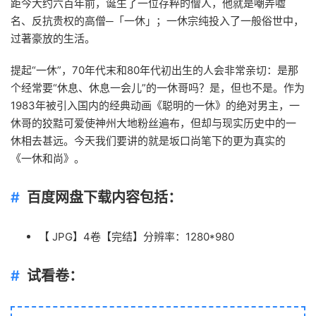
距今大约六百年前，诞生了一位存粹的僧人，他就是嘲弄嘘
名、反抗贵权的高僧─「一休」；一休宗纯投入了一般俗世中，
过著豪放的
生活
。
提起“一休”，70年代末和80年代初出生的人会非常亲切：是那
个经常要“休息、休息一会儿”的一休哥吗？是，但也不是。作为
1983年被引入国内的经典动画《聪明的一休》的绝对男主，一
休哥的狡黠可爱使神州大地粉丝遍布，但却与现实
历史
中的一
休相去甚远。今天我们要讲的就是
坂口尚
笔下的更为真实的
《一休和尚》。
百度网盘下载内容包括：
【 JPG】4卷【完结】分辨率：1280*980
试看卷：