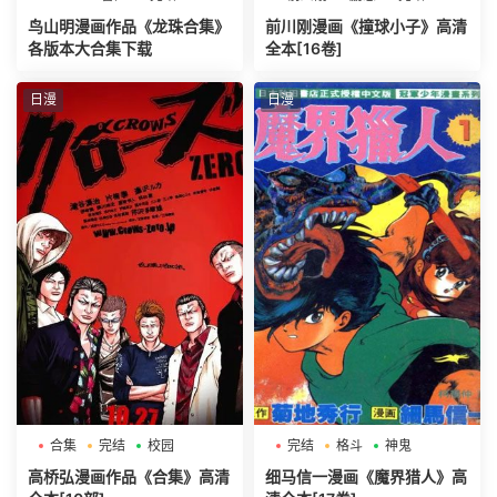
鸟山明漫画作品《龙珠合集》
前川刚漫画《撞球小子》高清
各版本大合集下载
全本[16卷]
日漫
日漫
合集
完结
校园
完结
格斗
神鬼
高桥弘漫画作品《合集》高清
细马信一漫画《魔界猎人》高