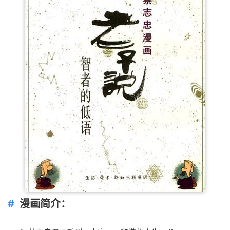
漫画简介：