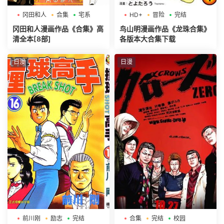
冈田和人
合集
宅系
HD+
冒险
完结
冈田和人漫画作品《合集》高
鸟山明漫画作品《龙珠合集》
清全本[8部]
各版本大合集下载
日漫
日漫
前川刚
励志
完结
合集
完结
校园