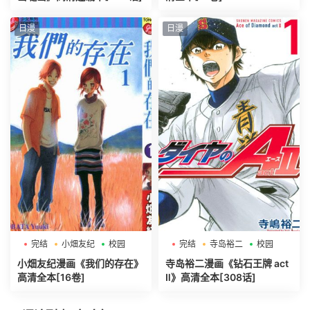
日漫
日漫
完结
小畑友纪
校园
完结
寺岛裕二
校园
小畑友纪漫画《我们的存在》
寺岛裕二漫画《钻石王牌 act
高清全本[16卷]
Ⅱ》高清全本[308话]