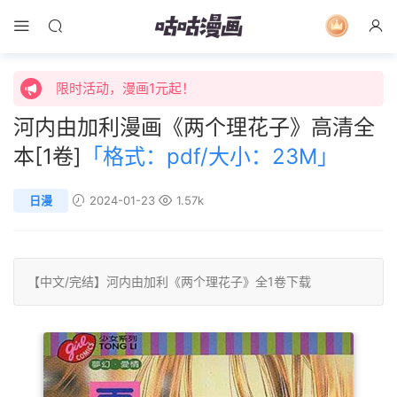
限时活动，漫画1元起！
限时特价购买终身会员享受全站免费体验！
限时活动，漫画1元起！
河内由加利漫画《两个理花子》高清全
限时特价购买终身会员享受全站免费体验！
本[1卷]
「格式：pdf/大小：23M」
日漫
2024-01-23
1.57k
【中文/
完结
】
河内由加利
《两个理花子》全1卷下载