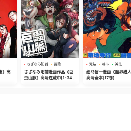
さざなみ阳辅
冒险
完结
格斗
神鬼
恐怖
集》高
さざなみ阳辅漫画作品《巨
细马信一漫画《魔界猎
虫山脉》高清连载中[1-34
高清全本[17卷]
话]