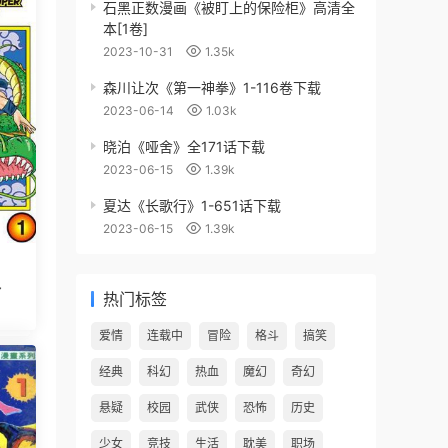
石黑正数漫画《被盯上的保险柜》高清全
本[1卷]
2023-10-31
1.35k
森川让次《第一神拳》1-116卷下载
2023-06-14
1.03k
晓泊《哑舍》全171话下载
2023-06-15
1.39k
夏达《长歌行》1-651话下载
2023-06-15
1.39k
合
热门标签
爱情
连载中
冒险
格斗
搞笑
经典
科幻
热血
魔幻
奇幻
悬疑
校园
武侠
恐怖
历史
少女
竞技
生活
耽美
职场