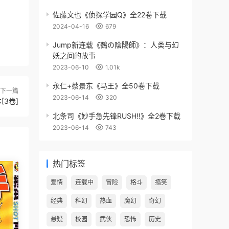
佐藤文也《侦探学园Q》全22卷下载
2024-04-16
679
Jump新连载《鵺の陰陽師》：人类与幻
妖之间的故事
2023-06-10
1.01k
永仁+蔡景东《马王》全50卷下载
下一篇
2023-06-14
320
[3卷]
北条司《妙手急先锋RUSH!!》全2卷下载
2023-06-14
743
热门标签
爱情
连载中
冒险
格斗
搞笑
经典
科幻
热血
魔幻
奇幻
悬疑
校园
武侠
恐怖
历史