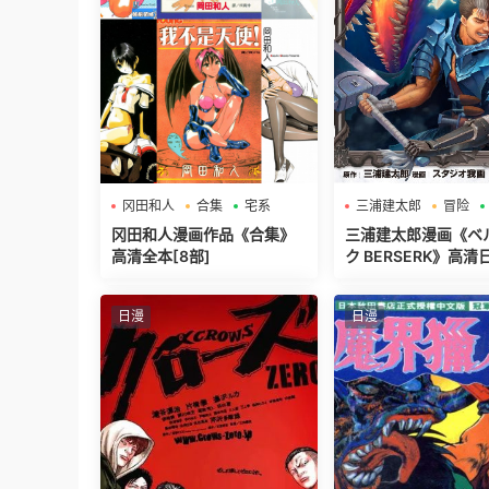
冈田和人
合集
宅系
三浦建太郎
冒险
冈田和人漫画作品《合集》
三浦建太郎漫画《ベ
高清全本[8部]
ク BERSERK》高清
载中[第01-42巻]
日漫
日漫