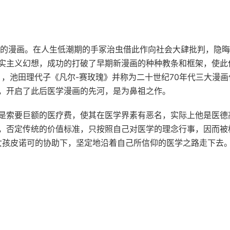
作的漫画。在人生低潮期的手冢治虫借此作向社会大肆批判，隐
实主义幻想，成功的打破了早期新漫画的种种教条和框架，使此
，池田理代子《凡尔-赛玫瑰》并称为二十世纪70年代三大漫画
，开启了此后医学漫画的先河，是为鼻祖之作。
是索要巨额的医疗费，使其在医学界素有恶名，实际上他是医德
，否定传统的价值标准，只按照自己对医学的理念行事，因而被
女孩皮诺可的协助下，坚定地沿着自己所信仰的医学之路走下去