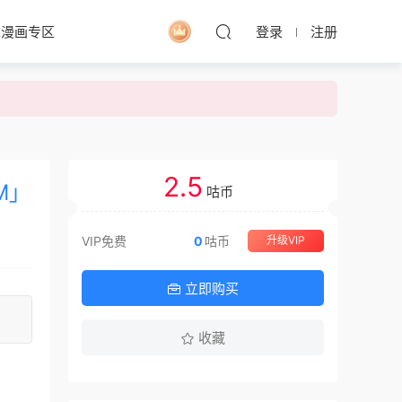
求漫画专区
登录
注册
2.5
M」
咕币
VIP免费
0
咕币
升级VIP
立即购买
收藏