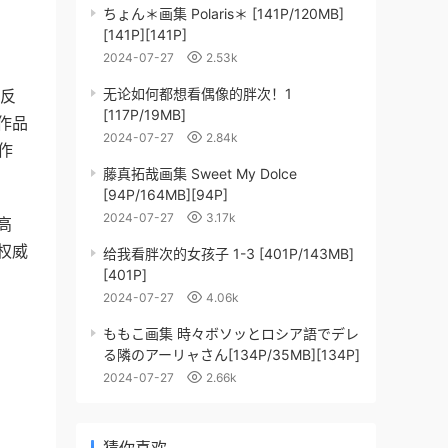
ちょん＊画集 Polaris＊ [141P/120MB]
[141P][141P]
2024-07-27
2.53k
无论如何都想看偶像的胖次！1
晦反
[117P/19MB]
作品
2024-07-27
2.84k
作
藤真拓哉画集 Sweet My Dolce
[94P/164MB][94P]
2024-07-27
3.17k
高
权威
给我看胖次的女孩子 1-3 [401P/143MB]
[401P]
。
2024-07-27
4.06k
ももこ画集 時々ボソッとロシア語でデレ
る隣のアーリャさん[134P/35MB][134P]
2024-07-27
2.66k