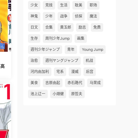
少女
竞技
生活
耽美
职场
神鬼
少年
战争
侦探
魔法
日文
合集
黄玉郎
励志
免费
生存
周刊少年Jump
画集
週刊少年ジャンプ
青年
Young Jump
治愈
週刊ヤングジャンプ
机战
》高
河内由加利
宅系
漫威
后宫
美食
吉原由起
赤石路代
马荣成
池上辽一
小畑健
原哲夫