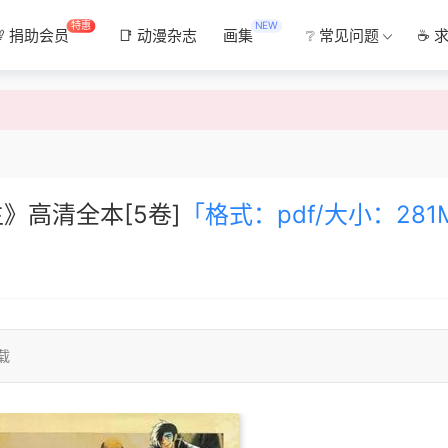
特惠
NEW
💯 捐助会员
📑 动漫杂志
画集
❔ 常见问题
☕ 
》高清全本[5卷]
「格式：pdf/大小：281
载