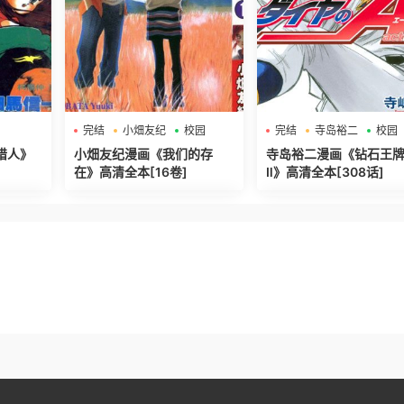
完结
小畑友纪
校园
完结
寺岛裕二
校园
猎人》
小畑友纪漫画《我们的存
寺岛裕二漫画《钻石王牌 
在》高清全本[16卷]
Ⅱ》高清全本[308话]