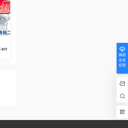
act
解锁
会员
权限