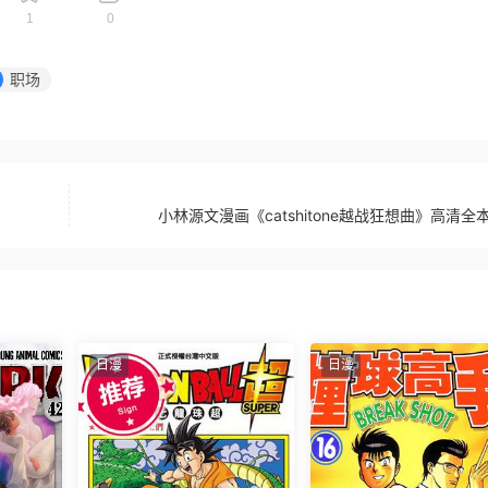
1
0
职场
小林源文漫画《catshitone越战狂想曲》高清全本
日漫
日漫