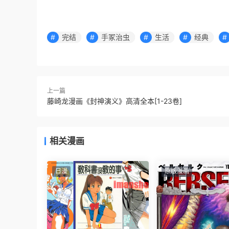
完结
手冢治虫
生活
经典
上一篇
藤崎龙漫画《封神演义》高清全本[1-23卷]
相关漫画
日漫
原版漫画