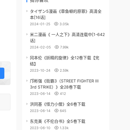
猜你喜欢
タイザン5漫画《章鱼噼的原罪》高清全
本[16话]
2024-01-25
3.05k
米二漫画《 一人之下》高清连载中[1-642
话]
2024-02-05
7.99k
冈本伦《妖精的旋律》全12卷下载【完
结】
2023-10-24
2.59k
邝彬强《街霸3（STREET FIGHTER III
3rd STRIKE）》全28卷下载
2023-06-14
412
洪同基《怪力小僧》全6卷下载
2023-06-14
645
东克美《不伦白书》全5卷下载
2023-06-10
1.33k