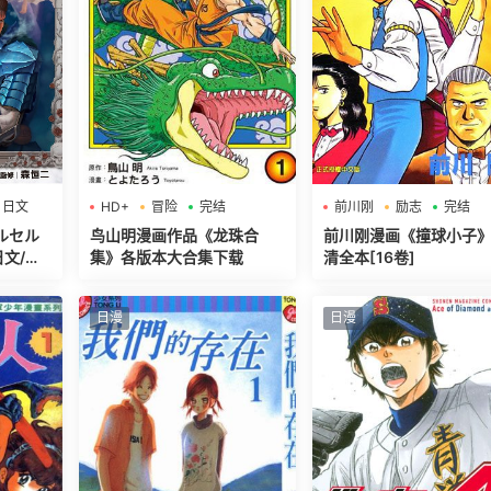
日文
HD+
冒险
完结
前川刚
励志
完结
ルセル
鸟山明漫画作品《龙珠合
前川刚漫画《撞球小子
日文/连
集》各版本大合集下载
清全本[16卷]
日漫
日漫