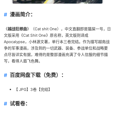
漫画简介：
《
越战狂想曲
》（Cat shit One），中文直翻即是猫屎一号，日
文版采用《Cat Shit One》原名称，英文版则译成
Apocalypse，小林源文著，单行本三卷完结。作为描写越南
战
争
的军事漫画，涉及到的一切武器、装备、参战单位和战略要
点尽皆详实有据，难得的是整部漫画充满了令人信服的细节描
写，看得人眉飞色舞。
百度网盘下载（
免费
）：
【 JPG】3卷【完结】
试看卷：