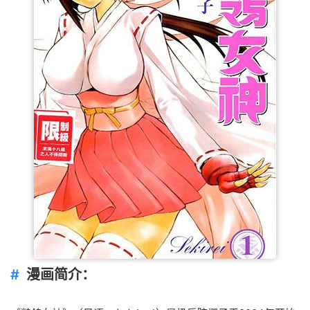
漫画简介：