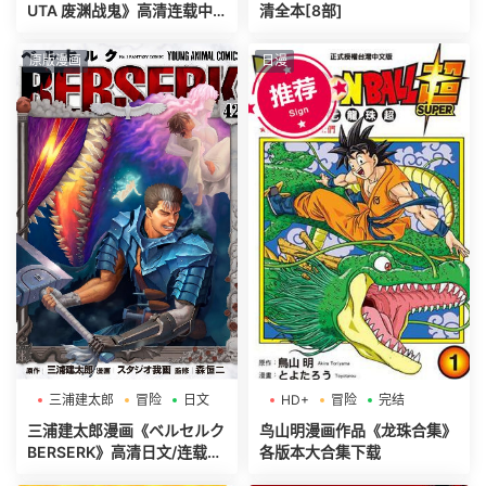
UTA 废渊战鬼》高清连载中[1
清全本[8部]
-158话]
原版漫画
日漫
三浦建太郎
冒险
日文
HD+
冒险
完结
三浦建太郎漫画《ベルセルク
鸟山明漫画作品《龙珠合集》
BERSERK》高清日文/连载中
各版本大合集下载
[第01-42巻]