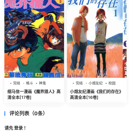
完结
格斗
神鬼
完结
小畑友纪
校园
细马信一漫画《魔界猎人》高
小畑友纪漫画《我们的存在》
清全本[17卷]
高清全本[16卷]
评论列表（0条）
请先
登录
！