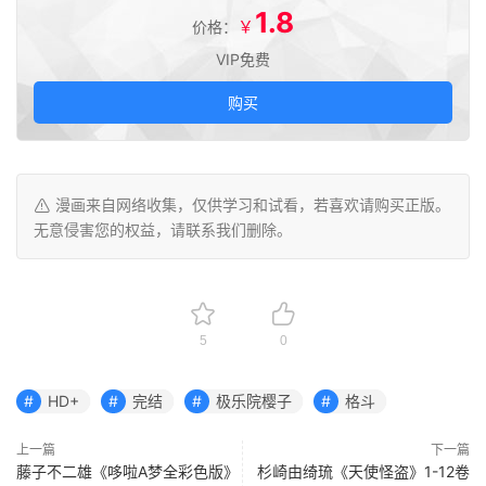
1.8
￥
价格：
VIP免费
购买
漫画来自网络收集，仅供学习和试看，若喜欢请购买正版。
无意侵害您的权益，请联系我们删除。
5
0
HD+
完结
极乐院樱子
格斗
上一篇
下一篇
藤子不二雄《哆啦A梦全彩色版》
杉崎由绮琉《天使怪盗》1-12卷