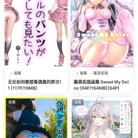
画集
画集
藤真拓哉
无论如何都想看偶像的胖次！
藤真拓哉画集 Sweet My Dol
1 [117P/19MB]
ce [94P/164MB][94P]
画集
画集