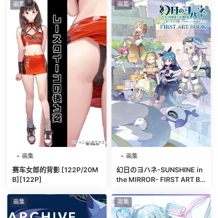
画集
画集
画集
画集
赛车女郎的背影 [122P/20M
幻日のヨハネ-SUNSHINE in
B][122P]
the MIRROR- FIRST ART BO
OK [106P/65MB][106P]
画集
画集