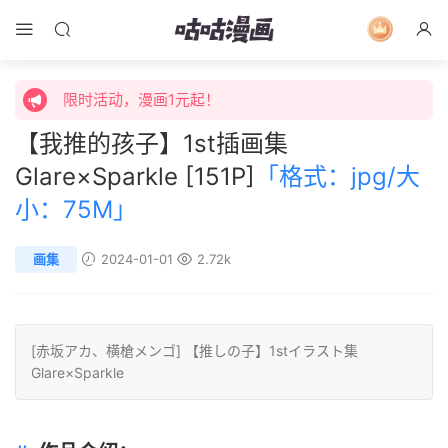
限时特价购买终身会员享受全站免费体验！
限时活动，漫画1元起！
限时特价购买终身会员享受全站免费体验！
【我推的孩子】1st插画集
Glare×Sparkle [151P]
「格式：jpg/大
小：75M」
画集
2024-01-01
2.72k
[
赤坂アカ
、
横槍メンゴ
] 【推しの子】1stイラスト集
Glare×Sparkle