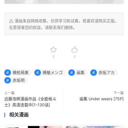
漫画来自网络收集，仅供学习和试看，若喜欢请购买正版。
无意侵害您的权益，请联系我们删除。
0
0
横枪萌果
横槍メンゴ
画集
赤坂アカ
赤坂明
上一篇
下一篇
远藤浩辉漫画作品《全能格斗
画集 Under wears [75P]
士》高清连载中[1-130话]
相关漫画