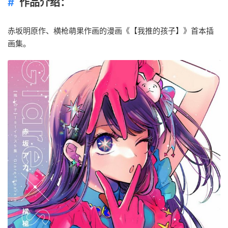
作品介绍：
赤坂明
原作、
横枪萌果
作画的漫画《【我推的孩子】》首本插
画集
。