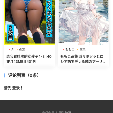
AI
画集
ももこ
画集
给我看胖次的女孩子 1-3 [40
ももこ画集 時々ボソッとロ
1P/143MB][401P]
シア語でデレる隣のアーリャ
さん[134P/35MB][134P]
评论列表（0条）
请先
登录
！
升级会员 丨
网站地图