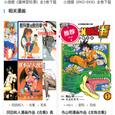
小畑健《魔神冒险潭》全3卷下载
小畑健《RKD-EK9》全卷下载
相关漫画
日漫
日漫
冈田和人
合集
宅系
HD+
冒险
完结
冈田和人漫画作品《合集》高
鸟山明漫画作品《龙珠合集》