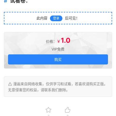
试看卷：
此内容
后可见！
登录
1.0
￥
价格：
VIP免费
购买
漫画来自网络收集，仅供学习和试看，若喜欢请购买正版。
无意侵害您的权益，请联系我们删除。