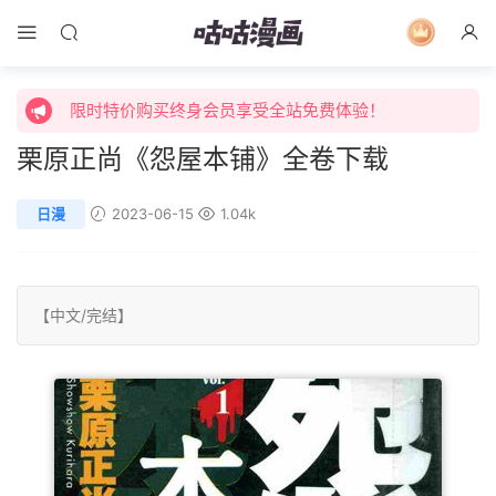
限时活动，漫画1元起！
限时特价购买终身会员享受全站免费体验！
限时活动，漫画1元起！
栗原正尚《怨屋本铺》全卷下载
限时特价购买终身会员享受全站免费体验！
日漫
2023-06-15
1.04k
【中文/
完结
】