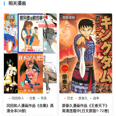
相关漫画
日漫
原版漫画
冈田和人
合集
宅系
历史
原泰久
战争
冈田和人漫画作品《合集》高
原泰久漫画作品《王者天下》
清全本[8部]
高清连载中[日文原版1-72巻]