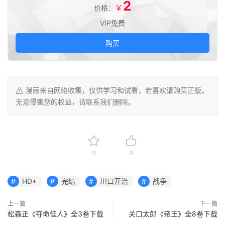
2
￥
价格：
VIP免费
购买
漫画来自网络收集，仅供学习和试看，若喜欢请购买正版。
无意侵害您的权益，请联系我们删除。
0
0
HD+
完结
川口开治
战争
上一篇
下一篇
松森正《夺命佳人》全3卷下载
关口太郎《帝王》全8卷下载