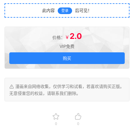
此内容
后可见！
登录
2.0
￥
价格：
VIP免费
购买
漫画来自网络收集，仅供学习和试看，若喜欢请购买正版。
无意侵害您的权益，请联系我们删除。
0
0