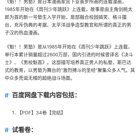
《魁！！男塾》是日本漫画家宫下亚喜罗所画的连载漫画，
1985年开始在《周刊少年跳跃》上连载，故事是由主角剑桃太
郎为首的新一号塾生入学开始，是部融合校园搞笑、
格斗
擂
台、充斥伪典的考据、太平洋战争造型教官和所谓的真正的男
子汉的热血漫画。
《魁！！男塾》是从1985年开始在《周刊少年跳跃》上连载，
单行本累计销量超过2600万部，国内引进的时候曾译名《决斗
士》、《男校魁首》。这部描写培养真正男人的私塾，斯巴达
式的教育，以男塾为舞台的“激烈搏斗的圣经”聚集众多人气。其
中众多荒诞无稽的超绝战斗场面。
百度网盘下载内容包括：
【PDF】34卷【完结】
试看卷：