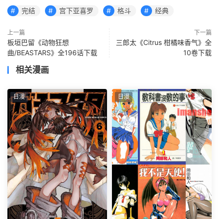
完结
宫下亚喜罗
格斗
经典
上一篇
下一篇
板垣巴留《动物狂想
三郎太《Citrus 柑橘味香气》全
曲/BEASTARS》全196话下载
10卷下载
相关漫画
日漫
日漫