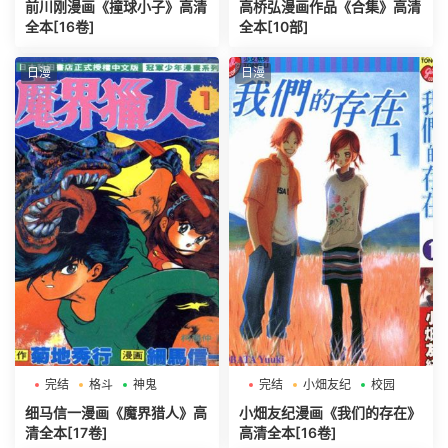
前川刚漫画《撞球小子》高清
高桥弘漫画作品《合集》高清
全本[16卷]
全本[10部]
日漫
日漫
完结
格斗
神鬼
完结
小畑友纪
校园
细马信一漫画《魔界猎人》高
小畑友纪漫画《我们的存在》
清全本[17卷]
高清全本[16卷]