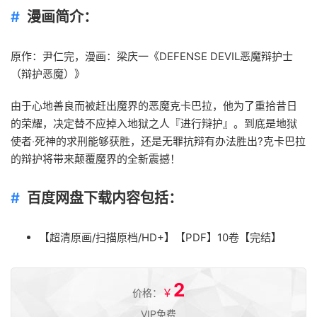
漫画简介：
原作：尹仁完，漫画：梁庆一《DEFENSE DEVIL恶魔辩护士
（辩护恶魔）》
由于心地善良而被赶出魔界的恶魔克卡巴拉，他为了重拾昔日
的荣耀，决定替不应掉入地狱之人『进行辩护』。到底是地狱
使者‧死神的求刑能够获胜，还是无罪抗辩有办法胜出?克卡巴拉
的辩护将带来颠覆魔界的全新震撼！
百度网盘下载内容包括：
【
超清原画/扫描原档/
HD+
】【PDF】10卷【完结】
2
￥
价格：
VIP免费