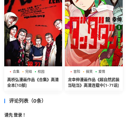
合集
完结
校园
冒险
搞笑
爱情
高桥弘漫画作品《合集》高清
龙幸伸漫画作品《超自然武装
全本[10部]
当哒当》高清连载中[1-71话]
评论列表（0条）
请先
登录
！