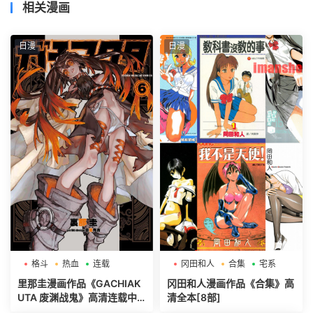
相关漫画
日漫
日漫
格斗
热血
连载
冈田和人
合集
宅系
里那圭漫画作品《GACHIAK
冈田和人漫画作品《合集》高
UTA 废渊战鬼》高清连载中[1
清全本[8部]
-158话]