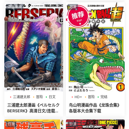
原版漫画
日漫
三浦建太郎
冒险
日文
HD+
冒险
完结
三浦建太郎漫画《ベルセルク
鸟山明漫画作品《龙珠合集》
BERSERK》高清日文/连载中
各版本大合集下载
[第01-42巻]
日漫
日漫