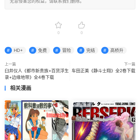
无意侵害您的权益，请联系我们删除。
0
0
HD+
免费
冒险
完结
高桥升
上一篇
下一篇
臼井仪人《都市新贵族+百货浮生
车田正美《静斗士翔》全2卷下载
录+边缘地带》全4卷下载
相关漫画
日漫
原版漫画