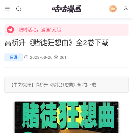
限时活动，漫画1元起！
限时特价购买终身会员享受全站免费体验！
限时活动，漫画1元起！
高桥升《赌徒狂想曲》全2卷下载
限时特价购买终身会员享受全站免费体验！
日漫
2023-06-26
361
【中文/
完结
】
高桥升
《赌徒狂想曲》全2卷下载