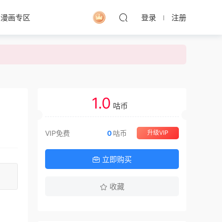
求漫画专区
登录
注册
1.0
咕币
VIP免费
0
咕币
升级VIP
立即购买
收藏