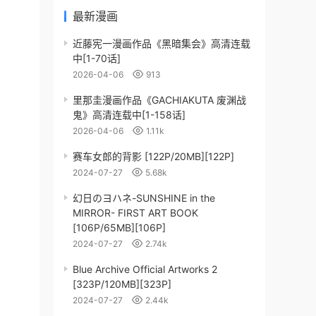
最新漫画
近藤宪一漫画作品《黑暗集会》高清连载
中[1-70话]
2026-04-06
913
里那圭漫画作品《GACHIAKUTA 废渊战
鬼》高清连载中[1-158话]
2026-04-06
1.11k
赛车女郎的背影 [122P/20MB][122P]
2024-07-27
5.68k
幻日のヨハネ-SUNSHINE in the
MIRROR- FIRST ART BOOK
[106P/65MB][106P]
2024-07-27
2.74k
Blue Archive Official Artworks 2
[323P/120MB][323P]
2024-07-27
2.44k