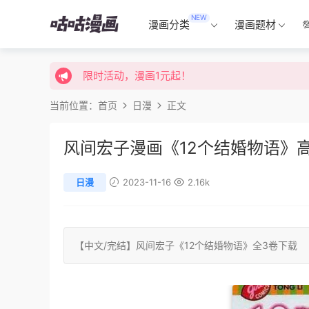
NEW
限时特价购买终身会员享受全站免费体验！
漫画分类
漫画题材
限时活动，漫画1元起！
限时特价购买终身会员享受全站免费体验！
当前位置：
首页
日漫
正文
风间宏子漫画《12个结婚物语》高
日漫
2023-11-16
2.16k
【中文/
完结
】
风间宏子
《12个结婚物语》全3卷下载