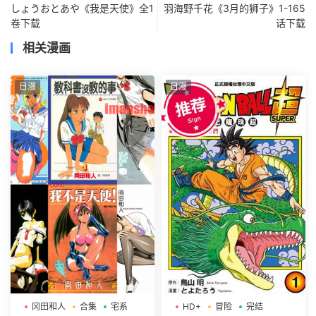
しょうおとあや《我是天使》全1
羽海野千花《3月的狮子》1-165
卷下载
话下载
相关漫画
日漫
日漫
冈田和人
合集
宅系
HD+
冒险
完结