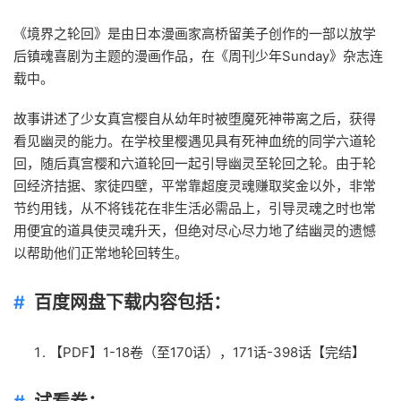
《境界之轮回》是由日本漫画家高桥留美子创作的一部以放学
后镇魂喜剧为主题的漫画作品，在《周刊
少年
Sunday》杂志连
载中。
故事讲述了少女真宫樱自从幼年时被堕魔死神带离之后，获得
看见幽灵的能力。在学校里樱遇见具有死神血统的同学六道轮
回，随后真宫樱和六道轮回一起引导幽灵至轮回之轮。由于轮
回经济拮据、家徒四壁，平常靠超度灵魂赚取奖金以外，非常
节约用钱，从不将钱花在非生活必需品上，引导灵魂之时也常
用便宜的道具使灵魂升天，但绝对尽心尽力地了结幽灵的遗憾
以帮助他们正常地轮回转生。
百度网盘下载内容包括：
【PDF】1-18卷（至170话），171话-398话【完结】