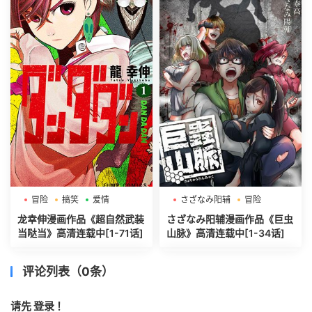
冒险
搞笑
爱情
さざなみ阳辅
冒险
恐怖
龙幸伸漫画作品《超自然武装
さざなみ阳辅漫画作品《巨虫
当哒当》高清连载中[1-71话]
山脉》高清连载中[1-34话]
评论列表（0条）
请先
登录
！