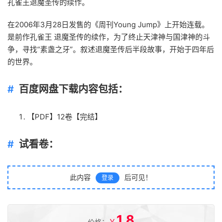
孔雀王退魔圣传的续作。
在2006年3月28日发售的《周刊Young Jump》上开始连载。
是前作孔雀王 退魔圣传的续作，为了终止天津神与国津神的斗
争，寻找“素盏之牙”。叙述退魔圣传后半段故事，开始于四年后
的世界。
百度网盘下载内容包括：
【PDF】12卷【完结】
试看卷：
此内容
后可见！
登录
1.8
￥
价格：