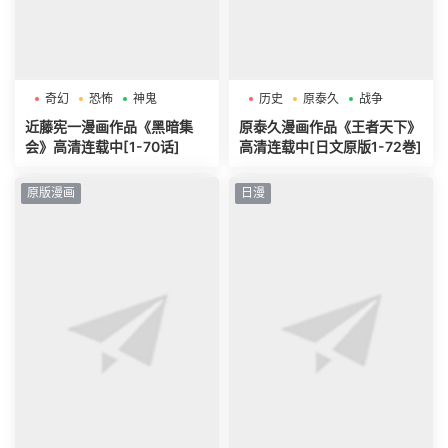
奇幻
恐怖
神鬼
历史
原泰久
战争
近藤宪一漫画作品《黑暗集
原泰久漫画作品《王者天下》
会》高清连载中[1-70话]
高清连载中[日文原版1-72巻]
原版漫画
日漫