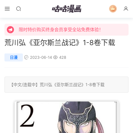
限时特价购买终身会员享受全站免费体验！
限时活动，漫画1元起！
限时特价购买终身会员享受全站免费体验！
荒川弘《亚尔斯兰战记》1-8卷下载
日漫
2023-06-14
428
【中文/
连载中
】
荒川弘
《亚尔斯兰战记》1-8卷下载