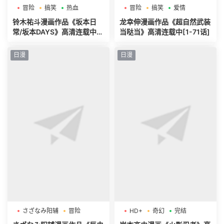
冒险
搞笑
热血
冒险
搞笑
爱情
铃木祐斗漫画作品《坂本日
龙幸伸漫画作品《超自然武装
常/坂本DAYS》高清连载中[1
当哒当》高清连载中[1-71话]
-156话]
日漫
日漫
さざなみ阳辅
冒险
HD+
奇幻
完结
恐怖