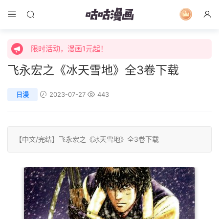
限时活动，漫画1元起！
限时特价购买终身会员享受全站免费体验！
限时活动，漫画1元起！
飞永宏之《冰天雪地》全3卷下载
限时特价购买终身会员享受全站免费体验！
日漫
2023-07-27
443
【中文/
完结
】
飞永宏之
《冰天雪地》全3卷下载