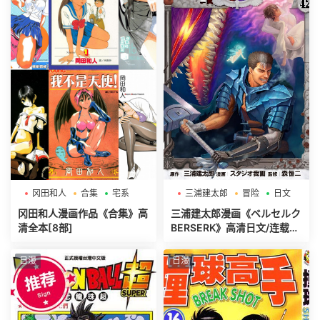
冈田和人
合集
宅系
三浦建太郎
冒险
日文
冈田和人漫画作品《合集》高
三浦建太郎漫画《ベルセルク
清全本[8部]
BERSERK》高清日文/连载中
[第01-42巻]
日漫
日漫