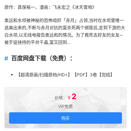
原作：真保裕一，漫画：飞永宏之《冰天雪地》
奥远和水坝被神秘的恐怖组织「赤月」占领,当时在水坝里唯一
逃离出来的,不断与赤月对抗的富杀死两个绑匪后,走到下游的大
白水坝,以无线电报告奥远和的情况。为了救死去好友的女友─
被歹徒挟持的平井千晶,富又回到…
百度网盘下载（
免费
）：
【
超清原画/扫描原档/
HD+
】【PDF】3卷【完结】
2
￥
价格：
VIP免费
购买