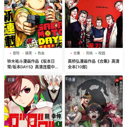
冒险
搞笑
热血
合集
完结
校园
铃木祐斗漫画作品《坂本日
高桥弘漫画作品《合集》高清
常/坂本DAYS》高清连载中[1
全本[10部]
-156话]
日漫
日漫