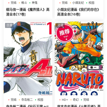
完结
格斗
神鬼
完结
小畑友纪
校园
细马信一漫画《魔界猎人》高
小畑友纪漫画《我们的存在》
清全本[17卷]
高清全本[16卷]
日漫
日漫
完结
寺岛裕二
校园
HD+
奇幻
完结
寺岛裕二漫画《钻石王牌 act
岸本齐史漫画《火影忍者》高