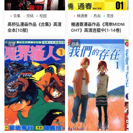
合集
完结
校园
楠通春
热血
竞技
高桥弘漫画作品《合集》高清
楠通春漫画作品《湾岸MIDNI
全本[10部]
GHT》高清连载中[1-14卷]
日漫
日漫