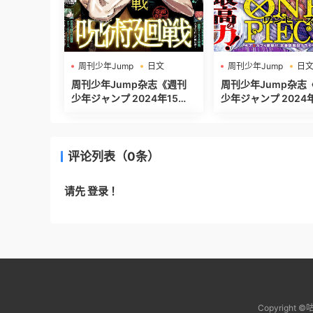
周刊少年Jump
日文
周刊少年Jump
日
週刊少年ジャンプ
週刊少年ジャンプ
周刊少年Jump杂志《週刊
周刊少年Jump杂志
少年ジャンプ 2024年15
少年ジャンプ 2024年13
号》高清全本[453P]
号》高清全本[485P]
评论列表（0条）
请先
登录
！
Copyrig