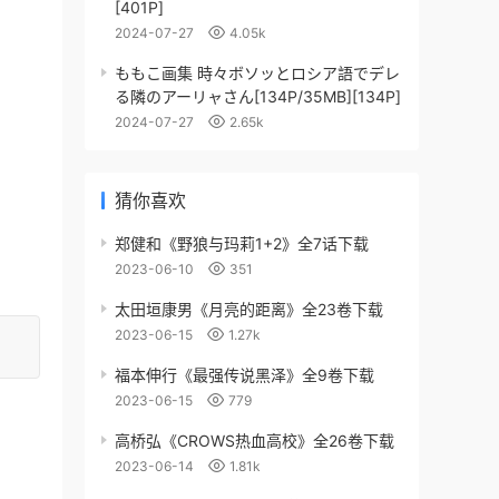
[401P]
2024-07-27
4.05k
ももこ画集 時々ボソッとロシア語でデレ
る隣のアーリャさん[134P/35MB][134P]
2024-07-27
2.65k
猜你喜欢
郑健和《野狼与玛莉1+2》全7话下载
2023-06-10
351
太田垣康男《月亮的距离》全23卷下载
2023-06-15
1.27k
福本伸行《最强传说黑泽》全9卷下载
2023-06-15
779
高桥弘《CROWS热血高校》全26卷下载
2023-06-14
1.81k