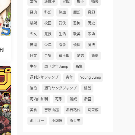
爱情
连载中
冒险
格斗
搞笑
经典
科幻
热血
魔幻
奇幻
悬疑
校园
武侠
恐怖
历史
少女
竞技
生活
耽美
职场
神鬼
少年
战争
侦探
魔法
刊
日文
合集
黄玉郎
励志
免费
生存
周刊少年Jump
画集
週刊少年ジャンプ
青年
Young Jump
治愈
週刊ヤングジャンプ
机战
河内由加利
宅系
漫威
后宫
美食
吉原由起
赤石路代
马荣成
池上辽一
小畑健
原哲夫