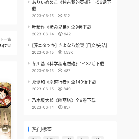
ありいめめこ《独占我的英雄》1-56话下
载
2023-06-15
512
叶精作《赌命兄弟》全9卷下载
2023-06-14
942
下一篇
[藤本タツキ] さよなら絵梨 [日文/完结]
3年47号
2023-06-15
1.53k
冬川基《科学超电磁砲》1-137话下载
2023-06-15
487
郑健和《杀道行者》全140话下载
2023-06-15
849
乃木坂太郎《幽丽塔》全9卷下载
2023-06-14
857
热门标签