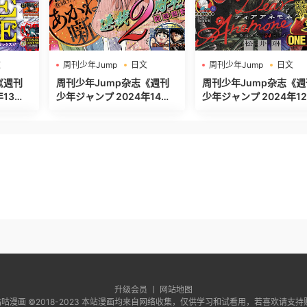
文
周刊少年Jump
日文
周刊少年Jump
日文
週刊少年ジャンプ
週刊少年ジャンプ
《週刊
周刊少年Jump杂志《週刊
周刊少年Jump杂志《週
少年ジャンプ 2024年14
少年ジャンプ 2024年12
号》高清全本[465P]
号》高清全本[492P]
升级会员 丨
网站地图
ht ©咕咕漫画 ©2018-2023 本站漫画均来自网络收集，仅供学习和试看用，若喜欢请支