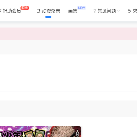
特惠
NEW
💯 捐助会员
📑 动漫杂志
画集
❔ 常见问题
☕ 