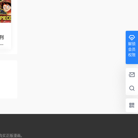
刊
解锁
会员
权限
持购买正版漫画。