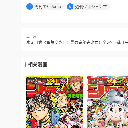
周刊少年Jump
週刊少年ジャンプ
上一篇
水无月嵩《激萌变身！！最强高尔夫少女》全5卷下载【
相关漫画
动漫杂志
动漫杂志