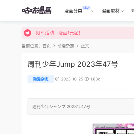
NEW
限时活动，漫画1元起！
漫画分类
漫画题材
限时特价购买终身会员享受全站免费体验！
限时活动，漫画1元起！
限时特价购买终身会员享受全站免费体验！
当前位置：
首页
动漫杂志
正文
周刊少年Jump 2023年47号
动漫杂志
2023-10-25
1.83k
週刊少年ジャンプ
2023年47号