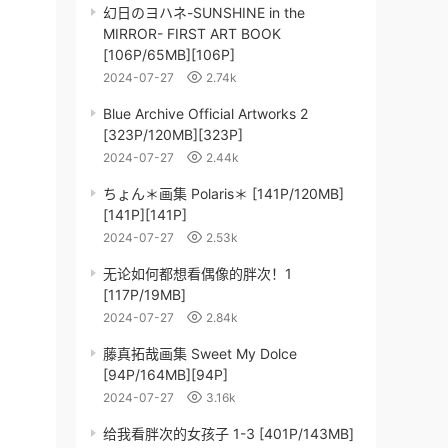
幻日のヨハネ-SUNSHINE in the
MIRROR- FIRST ART BOOK
[106P/65MB][106P]
2024-07-27
2.74k
Blue Archive Official Artworks 2
[323P/120MB][323P]
2024-07-27
2.44k
ちょん＊画集 Polaris＊ [141P/120MB]
[141P][141P]
2024-07-27
2.53k
无论如何都想看偶像的胖次！1
[117P/19MB]
2024-07-27
2.84k
藤真拓哉画集 Sweet My Dolce
[94P/164MB][94P]
2024-07-27
3.16k
给我看胖次的女孩子 1-3 [401P/143MB]