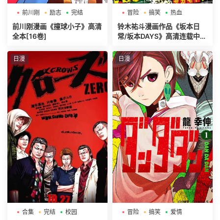
前川刚
励志
完结
冒险
搞笑
热血
前川刚漫画《撞球小子》高清
铃木祐斗漫画作品《坂本日
全本[16卷]
常/坂本DAYS》高清连载中[1
-156话]
日漫
日漫
合集
完结
校园
冒险
搞笑
爱情