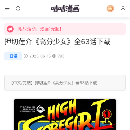
限时活动，漫画1元起！
限时特价购买终身会员享受全站免费体验！
限时活动，漫画1元起！
押切莲介《高分少女》全63话下载
限时特价购买终身会员享受全站免费体验！
日漫
2023-06-15
793
【中文/
完结
】
押切莲介
《高分少女》全63话下载