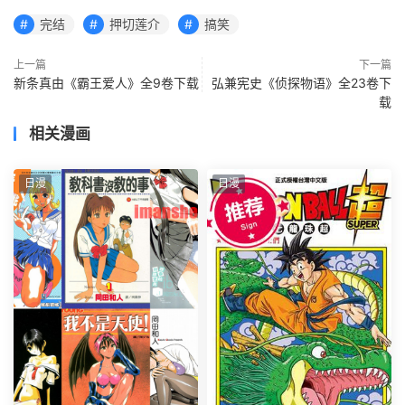
完结
押切莲介
搞笑
上一篇
下一篇
新条真由《霸王爱人》全9卷下载
弘兼宪史《侦探物语》全23卷下
载
相关漫画
日漫
日漫