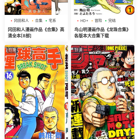
冈田和人
合集
宅系
HD+
冒险
完结
冈田和人漫画作品《合集》高
鸟山明漫画作品《龙珠合集》
清全本[8部]
各版本大合集下载
日漫
日漫