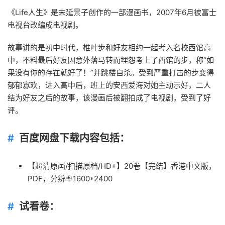
《Life人生》是末延景子创作的一部漫画书，2007年6月被富士
电视台改编成电视剧。
故事讲的是初中时代，椎叶步和好友相约一起考入名校西馆高
中，不料最后好友因意外落马转而埋怨考上了西馆的步，称“如
果没有你的存在就好了！”并跳楼自杀。受到严重打击的步变得
郁郁寡欢，进入高中后，班上的安西爱海对她主动示好，二人
结为好友之后的故事，该漫画后被翻拍成了电视剧，受到了好
评。
百度网盘下载内容包括：
【超清原画/扫描原档/HD+】20卷【完结】香港中文版，
PDF，分辨率1600*2400
试看卷：