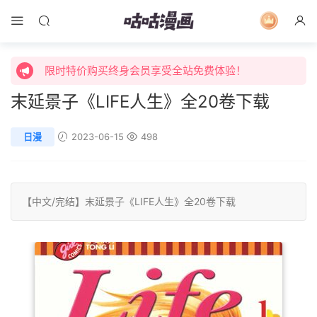
限时特价购买终身会员享受全站免费体验！
限时活动，漫画1元起！
限时特价购买终身会员享受全站免费体验！
末延景子《LIFE人生》全20卷下载
日漫
2023-06-15
498
【中文/
完结
】
末延景子
《LIFE人生》全20卷下载