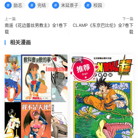
励志
完结
末延景子
校园
上一篇
下一篇
南遥《花边蕾丝男教主》全1卷下
CLAMP《东京巴比伦》全7卷下
载
载
相关漫画
日漫
日漫