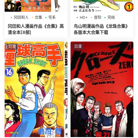
冈田和人
合集
宅系
HD+
冒险
完结
冈田和人漫画作品《合集》高
鸟山明漫画作品《龙珠合集》
清全本[8部]
各版本大合集下载
日漫
日漫