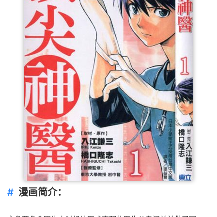
漫画简介：