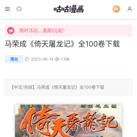
限时活动，漫画1元起！
限时特价购买终身会员享受全站免费体验！
限时活动，漫画1元起！
马荣成《倚天屠龙记》全100卷下载
限时特价购买终身会员享受全站免费体验！
港台
2023-06-14
1.19k
【中文/
完结
】
马荣成
《倚天屠龙记》全100卷下载