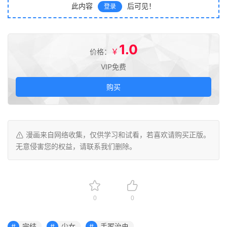
此内容
后可见！
登录
1.0
￥
价格：
VIP免费
购买
漫画来自网络收集，仅供学习和试看，若喜欢请购买正版。
无意侵害您的权益，请联系我们删除。
0
0
完结
少女
手冢治虫