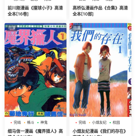
前川刚漫画《撞球小子》高清
高桥弘漫画作品《合集》高清
全本[16卷]
全本[10部]
日漫
日漫
完结
格斗
神鬼
完结
小畑友纪
校园
细马信一漫画《魔界猎人》高
小畑友纪漫画《我们的存在》