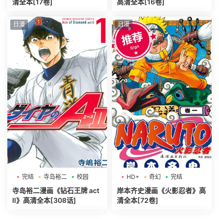
清全本[17卷]
高清全本[16卷]
日漫
日漫
完结
寺岛裕二
校园
HD+
奇幻
完结
寺岛裕二漫画《钻石王牌 act
岸本齐史漫画《火影忍者》高
Ⅱ》高清全本[308话]
清全本[72卷]