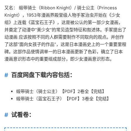
又名： 缎带骑士（Ribbon Knight）/ 骑士公主（Princess
Knight），1953年漫画界殿堂级人物手冢治虫开始在《
少女
组》上连载《蓝宝石王子》，这是被公认的第一部少女漫画，
并奠定了动漫中“美少女”的常见造型特征和叙述体。手冢提出了
动漫画 应该按照不同的人群需要制作不同取向的观点。并创作
了这部“面向女孩子的作品”，这是日本漫画史上的一个重要里程
碑。这部作品使情调单一的日本漫画更新了色彩，确立了日本
漫画意识形态中的重要组成部分，即少女漫画意识形态。
百度网盘下载内容包括：
缎带骑士（骑士公主）【PDF】2卷全【完结】
缎带骑士（蓝宝石王子）【PDF】3卷全【完结】
试看卷：