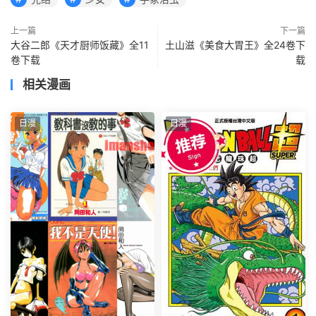
上一篇
下一篇
大谷二郎《天才厨师饭藏》全11
土山滋《美食大胃王》全24卷下
卷下载
载
相关漫画
日漫
日漫