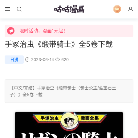
限时活动，漫画1元起！
限时特价购买终身会员享受全站免费体验！
限时活动，漫画1元起！
手冢治虫《缎带骑士》全5卷下载
限时特价购买终身会员享受全站免费体验！
日漫
2023-06-14
620
【中文/
完结
】
手冢治虫
《缎带骑士（骑士公主/蓝宝石王
子）》全5卷下载