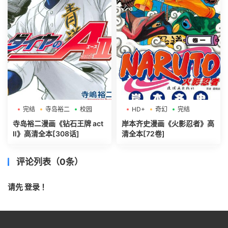
完结
寺岛裕二
校园
HD+
奇幻
完结
寺岛裕二漫画《钻石王牌 act
岸本齐史漫画《火影忍者》高
Ⅱ》高清全本[308话]
清全本[72卷]
评论列表（0条）
请先
登录
！