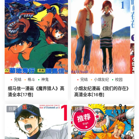
完结
格斗
神鬼
完结
小畑友纪
校园
细马信一漫画《魔界猎人》高
小畑友纪漫画《我们的存在》
清全本[17卷]
高清全本[16卷]
日漫
日漫