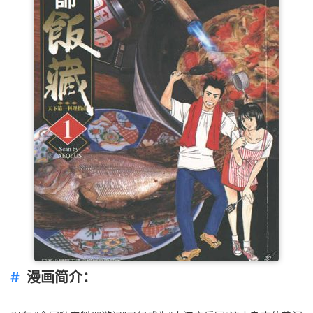
漫画简介：