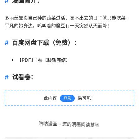
漫画简介：
多丽丝靠卖自己种的蔬菜过活，卖不出去的日子就只能吃菜。
平凡的她身边，鸣叫着的魔豆有一天突然从天而降！
百度网盘下载（
免费
）：
【PDF】1卷【腰斩完结】
试看卷：
此内容
后可见！
登录
咕咕漫画 – 您的漫画阅读基地