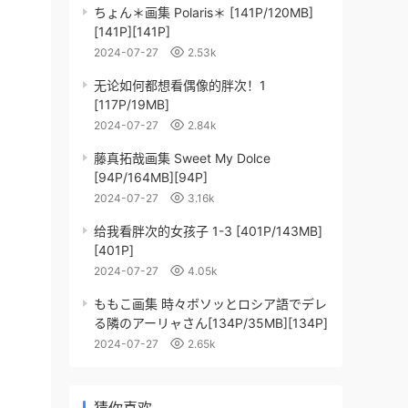
ちょん＊画集 Polaris＊ [141P/120MB]
[141P][141P]
2024-07-27
2.53k
无论如何都想看偶像的胖次！1
[117P/19MB]
2024-07-27
2.84k
藤真拓哉画集 Sweet My Dolce
[94P/164MB][94P]
2024-07-27
3.16k
给我看胖次的女孩子 1-3 [401P/143MB]
[401P]
2024-07-27
4.05k
ももこ画集 時々ボソッとロシア語でデレ
る隣のアーリャさん[134P/35MB][134P]
2024-07-27
2.65k