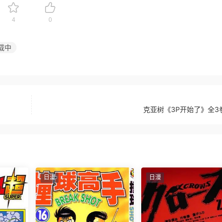
4
0
载中
克亚树《3P开始了》全3
日漫
日漫