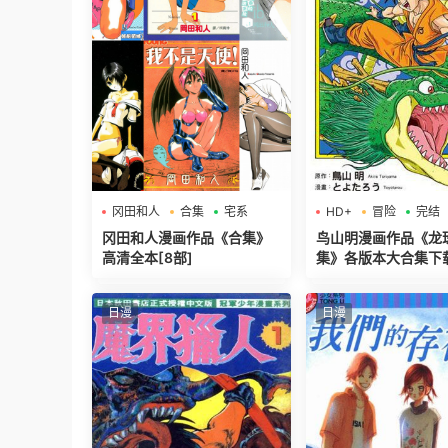
冈田和人
合集
宅系
HD+
冒险
完结
冈田和人漫画作品《合集》
鸟山明漫画作品《龙
高清全本[8部]
集》各版本大合集下
日漫
日漫