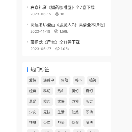
右京礼音《媚药咖啡屋》全7卷下载
2023-06-15
1k
高远るい漫画《恶魔人G》高清全本[6话]
2023-11-18
1.56k
藤崎龙《尸鬼》全11卷下载
2023-06-27
1.05k
热门标签
爱情
连载中
冒险
格斗
搞笑
经典
科幻
热血
魔幻
奇幻
悬疑
校园
武侠
恐怖
历史
少女
竞技
生活
耽美
职场
神鬼
少年
战争
侦探
魔法