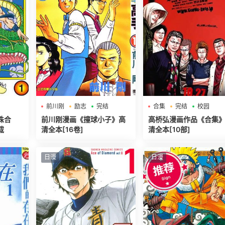
前川刚
励志
完结
合集
完结
校园
珠合
前川刚漫画《撞球小子》高
高桥弘漫画作品《合集
载
清全本[16卷]
清全本[10部]
日漫
日漫