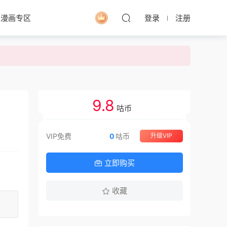
求漫画专区
登录
注册
9.8
咕币
VIP免费
0
咕币
升级VIP
立即购买
收藏