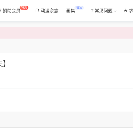
特惠
NEW
💯 捐助会员
📑 动漫杂志
画集
❔ 常见问题
☕ 
集】