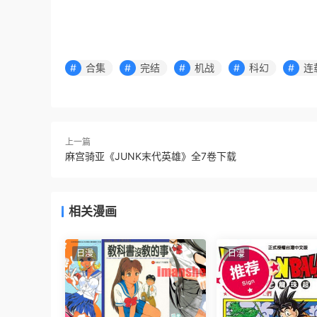
合集
完结
机战
科幻
连
上一篇
麻宫骑亚《JUNK末代英雄》全7卷下载
相关漫画
日漫
日漫