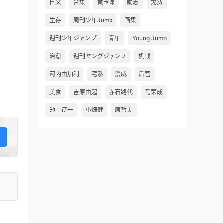
日文
合集
黄玉郎
励志
免费
生存
周刊少年Jump
画集
週刊少年ジャンプ
青年
Young Jump
治愈
週刊ヤングジャンプ
机战
河内由加利
宅系
漫威
后宫
美食
吉原由起
赤石路代
马荣成
池上辽一
小畑健
原哲夫