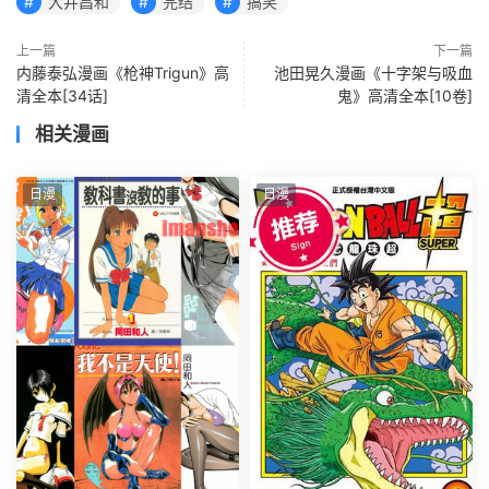
大井昌和
完结
搞笑
上一篇
下一篇
内藤泰弘漫画《枪神Trigun》高
池田晃久漫画《十字架与吸血
清全本[34话]
鬼》高清全本[10卷]
相关漫画
日漫
日漫