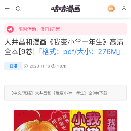
限时活动，漫画1元起！
限时特价购买终身会员享受全站免费体验！
限时活动，漫画1元起！
大井昌和漫画《我变小学一年生》高清
限时特价购买终身会员享受全站免费体验！
全本[9卷]
「格式：pdf/大小：276M」
日漫
2023-11-16
1.87k
【中文/
完结
】
大井昌和
《我变小学一年生》全9卷下载