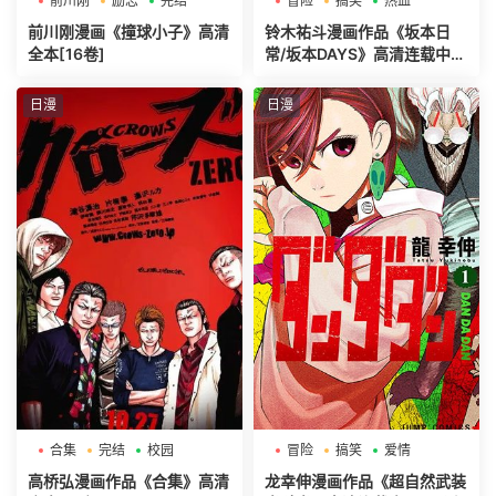
前川刚
励志
完结
冒险
搞笑
热血
前川刚漫画《撞球小子》高清
铃木祐斗漫画作品《坂本日
全本[16卷]
常/坂本DAYS》高清连载中[1
-156话]
日漫
日漫
合集
完结
校园
冒险
搞笑
爱情
高桥弘漫画作品《合集》高清
龙幸伸漫画作品《超自然武装