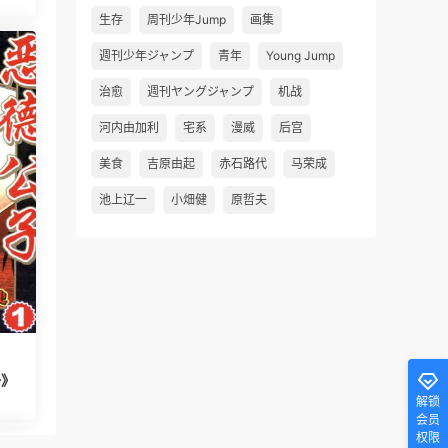
生存
周刊少年Jump
画集
週刊少年ジャンプ
青年
Young Jump
治愈
週刊ヤングジャンプ
机战
河内由加利
宅系
漫威
后宫
美食
吉原由起
赤石路代
马荣成
池上辽一
小畑健
原哲夫
子》
解锁
会员
权限