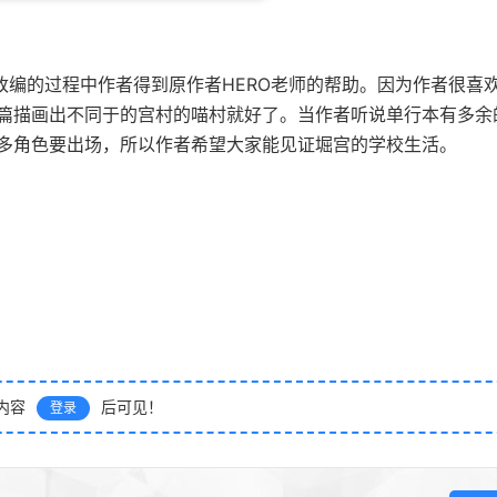
改编的过程中作者得到原作者HERO老师的帮助。因为作者很喜
篇描画出不同于的宫村的喵村就好了。当作者听说单行本有多余
多角色要出场，所以作者希望大家能见证堀宫的学校生活。
内容
后可见！
登录