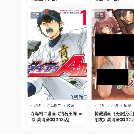
日漫
日漫
完结
寺岛裕二
校园
宅系
完结
椋藏
寺岛裕二漫画《钻石王牌 act
椋藏漫画《无限接近
Ⅱ》高清全本[308话]
朋友》高清全本[32话