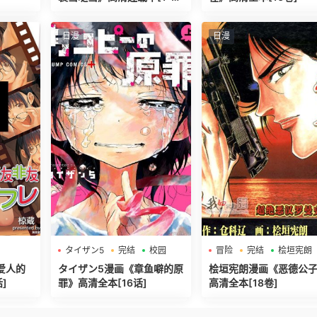
话]
日漫
日漫
タイザン5
完结
校园
冒险
完结
桧垣宪朗
爱人的
タイザン5漫画《章鱼噼的原
桧垣宪朗漫画《恶德公
]
罪》高清全本[16话]
高清全本[18卷]