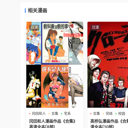
相关漫画
日漫
日漫
冈田和人
合集
宅系
合集
完结
校园
冈田和人漫画作品《合集》
高桥弘漫画作品《合
高清全本[8部]
清全本[10部]